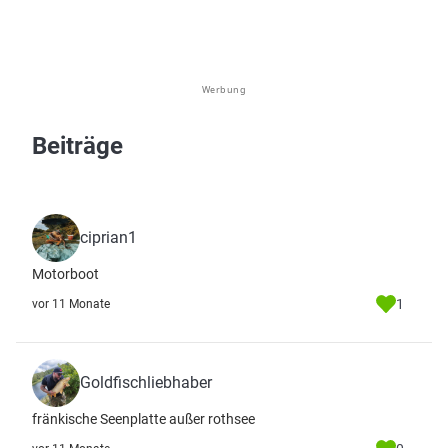
Werbung
Beiträge
ciprian1
Motorboot
1
vor 11 Monate
Goldfischliebhaber
fränkische Seenplatte außer rothsee