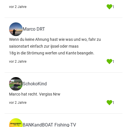
1
vor 2 Jahre
Marco DRT
Wenn du keine Ahnung hast wie was und wo, fahr zu
saisonstart einfach zur ijssel oder maas
18g in die Strömung werfen und Kante beangeln.
1
vor 2 Jahre
SchokoKind
Marco hat recht. Vergiss Nrw
1
vor 2 Jahre
BANKandBOAT Fishing-TV