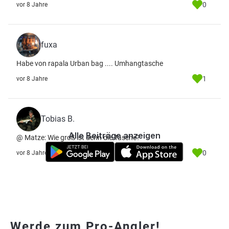
0
vor 8 Jahre
fuxa
Habe von rapala Urban bag .... Umhangtasche
1
vor 8 Jahre
Tobias B.
Alle Beiträge anzeigen
@ Matze: Wie groß ist denn die Tasche?
0
vor 8 Jahre
Werde zum Pro-Angler!