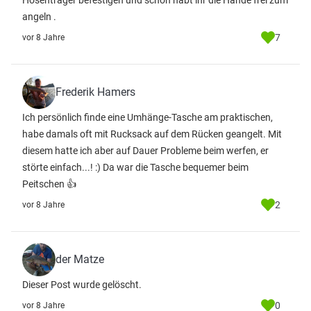
Hosenträger befestigen und schon habt ihr die Hände frei zum
angeln .
7
vor 8 Jahre
Frederik Hamers
Ich persönlich finde eine Umhänge-Tasche am praktischen,
habe damals oft mit Rucksack auf dem Rücken geangelt. Mit
diesem hatte ich aber auf Dauer Probleme beim werfen, er
störte einfach...! :) Da war die Tasche bequemer beim
Peitschen 👍
2
vor 8 Jahre
der Matze
Dieser Post wurde gelöscht.
0
vor 8 Jahre