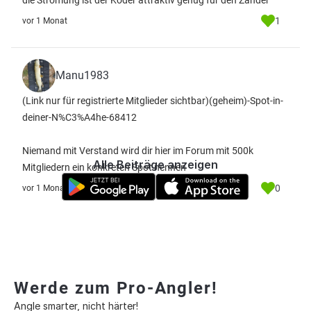
die Strömung ist der Köder attraktiv genug für den Zander
1
vor 1 Monat
Manu1983
(Link nur für registrierte Mitglieder sichtbar)
(geheim)-Spot-in-
deiner-N%C3%A4he-68412
Niemand mit Verstand wird dir hier im Forum mit 500k
Alle Beiträge anzeigen
Mitgliedern ein konkreten Spot nennen
0
vor 1 Monat
Werde zum Pro-Angler!
Angle smarter, nicht härter!