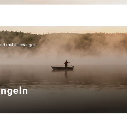
und raubfischangeln
angeln