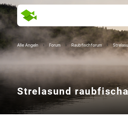
Alle Angeln
Forum
Raubfischforum
Strelas
Strelasund raubfisch