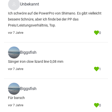
Unbekannt
Ich schwöre auf die PowerPro von Shimano. Es gibt vielleicht
bessere Schnüre, aber ich finde bei der PP das
Preis/Leistungsverhältnis, Top.
0
vor 7 Jahre
Biggsfish
Sänger iron clow lizard line 0,08 mm
1
vor 7 Jahre
Biggsfish
Für barsch
0
vor 7 Jahre