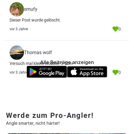
smufy
Dieser Post wurde gelöscht.
0
vor 3 Jahre
Thomas wolf
Alle Beiträge anzeigen
Versuch mal kleine wobbler 5-7cm
0
vor 3 Jahre
Werde zum Pro-Angler!
Angle smarter, nicht härter!