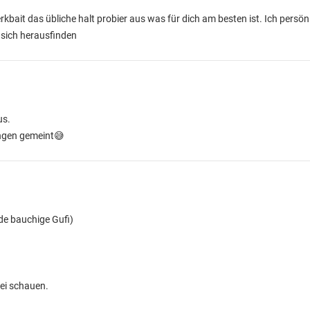
rkbait das übliche halt probier aus was für dich am besten ist. Ich persön
 sich herausfinden
us.
ungen gemeint😅
de bauchige Gufi)
ei schauen.