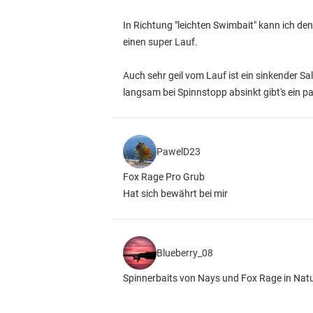
In Richtung "leichten Swimbait" kann ich den
einen super Lauf.
Auch sehr geil vom Lauf ist ein sinkender Sa
langsam bei Spinnstopp absinkt gibt's ein p
PawelD23
Fox Rage Pro Grub
Hat sich bewährt bei mir
Blueberry_08
Spinnerbaits von Nays und Fox Rage in Nat