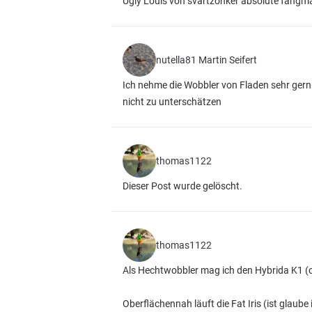
Ugly Louis von svartzonker absolute fangm
nutella81 Martin Seifert
Ich nehme die Wobbler von Fladen sehr gern 
nicht zu unterschätzen
thomas1122
Dieser Post wurde gelöscht.
thomas1122
Als Hechtwobbler mag ich den Hybrida K1 (o
Oberflächennah läuft die Fat Iris (ist glaube