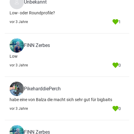
Unbekannt
Low- oder Roundprofile?
1
vor 3 Jahre
FINN Zerbes
Low
0
vor 3 Jahre
PikeharddiePerch
habe eine von Balza die macht sich sehr gut für bigbaits
0
vor 3 Jahre
FINN Zerbes