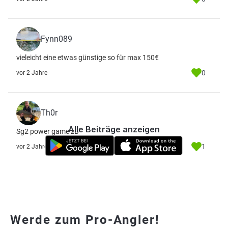
Fynn089
vieleicht eine etwas günstige so für max 150€
0
vor 2 Jahre
Th0r
Alle Beiträge anzeigen
Sg2 power game zB
1
vor 2 Jahre
Werde zum Pro-Angler!