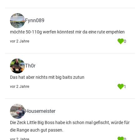
Fynn089
möchte 50-110g werfen könntest mir da eine rute empehlen
0
vor 2 Jahre
Th0r
Das hat aber nichts mit big baits zutun
1
vor 2 Jahre
Housemeister
Die Zeck Little Big Boss habe ich schon mal gefischt, würde für
die Range auch gut passen.
0
vor 2 Jahre