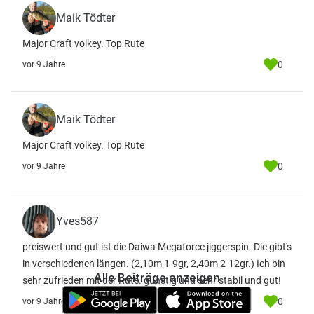
Maik Tödter
Major Craft volkey. Top Rute
0
vor 9 Jahre
Maik Tödter
Major Craft volkey. Top Rute
0
vor 9 Jahre
Yves587
preiswert und gut ist die Daiwa Megaforce jiggerspin. Die gibt's
in verschiedenen längen. (2,10m 1-9gr, 2,40m 2-12gr.) Ich bin
Alle Beiträge anzeigen
sehr zufrieden mit der Rute. günstig und sehr stabil und gut!
0
vor 9 Jahre