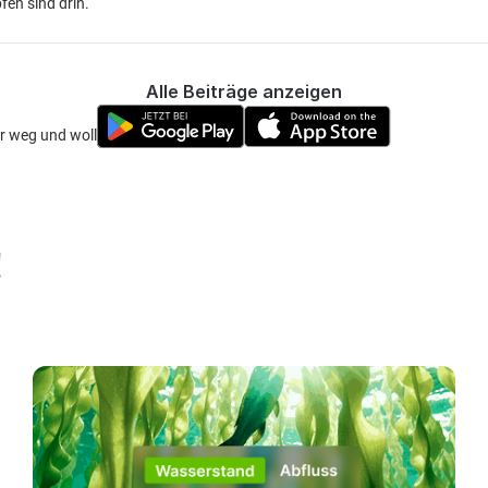
en sind drin.
Alle Beiträge anzeigen
 weg und wollte mit der spinnrute in brandlecht los
!