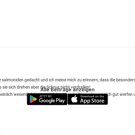
e salmoniden gedacht und ich meine mich zu erinnern, dass die besonder
ss sie sich drehen aber die Schnur nicht verdrallen!
Alle Beiträge anzeigen
heinlich wesentlich bessere Köder, aber die Dinger lassen sich gut werfen