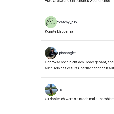
Viele Grüße und ein schönes Wochenende
2catchy_nilo
Könnte klappen ja
Spinnangler
Hab zwar noch nicht den Köder gehabt, aber
auch sein das er fürs Oberflächenangeln auf 
D K
Ok danke,ich werd’s einfach mal ausprobier