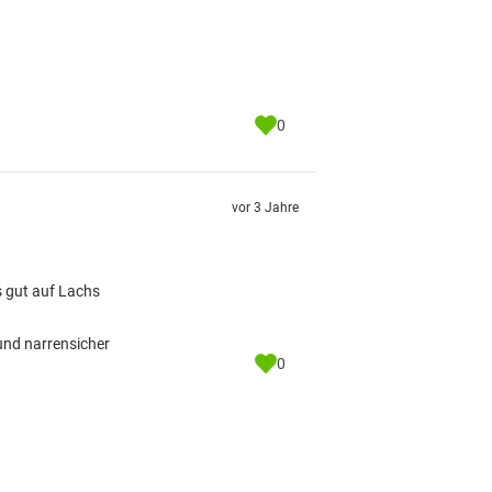
0
vor 3 Jahre
s gut auf Lachs
 und narrensicher
0