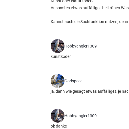
Kunst oder Naturköder?
Ansonsten etwas auffälliges bei trüben Was
Kannst auch die Suchfunktion nutzen, denn 
Hobbyangler1309
kunstköder
Godspeed
ja, dann wie gesagt etwas auffälliges, je n
Hobbyangler1309
ok danke