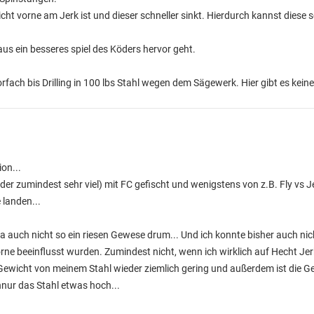
t vorne am Jerk ist und dieser schneller sinkt. Hierdurch kannst diese 
us ein besseres spiel des Köders hervor geht.
orfach bis Drilling in 100 lbs Stahl wegen dem Sägewerk. Hier gibt es ke
on...
oder zumindest sehr viel) mit FC gefischt und wenigstens von z.B. Fly vs 
 landen...
da auch nicht so ein riesen Gewese drum... Und ich konnte bisher auch ni
ne beeinflusst wurden. Zumindest nicht, wenn ich wirklich auf Hecht Jerk
Gewicht von meinem Stahl wieder ziemlich gering und außerdem ist die Ge
nur das Stahl etwas hoch...