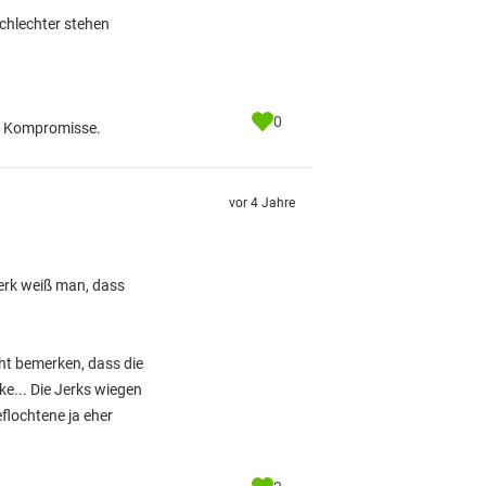
schlechter stehen
0
ine Kompromisse.
vor 4 Jahre
Jerk weiß man, dass
cht bemerken, dass die
e... Die Jerks wiegen
flochtene ja eher