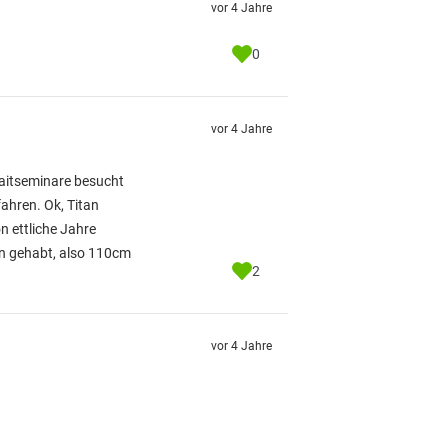
vor 4 Jahre
0
vor 4 Jahre
baitseminare besucht
ahren. Ok, Titan
 ettliche Jahre
ken gehabt, also 110cm
2
vor 4 Jahre