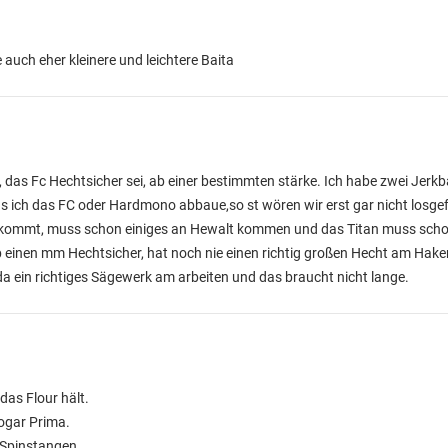
 auch eher kleinere und leichtere Baita
 das Fc Hechtsicher sei, ab einer bestimmten stärke. Ich habe zwei Jerk
s ich das FC oder Hardmono abbaue,so st wören wir erst gar nicht losgef
kommt, muss schon einiges an Hewalt kommen und das Titan muss schon
i ab einen mm Hechtsicher, hat noch nie einen richtig großen Hecht am Ha
t da ein richtiges Sägewerk am arbeiten und das braucht nicht lange.
das Flour hält.
ogar Prima.
 Spinstangen.