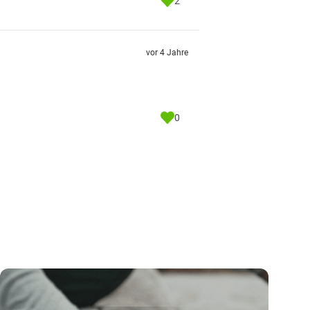
2
vor 4 Jahre
0