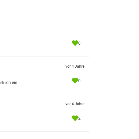
0
vor 4 Jahre
0
klich ein.
vor 4 Jahre
2