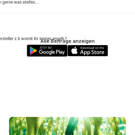
 gerne was steifes...
steller z.b womit ihr immer angelt ?
Alle Beiträge anzeigen
!