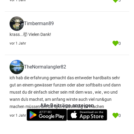
3
vor 1 Jahr
Timberman89
krass...🤯 Vielen Dank!
0
vor 1 Jahr
TheNormalangler82
ich hab die erfahrung gemacht das entweder hardbaits sehr
gut an einem gewässer funzen oder aber softbaits und dann
musst du dir einfach sicher sein mit dem was , wie , wo und
wann du's machst, am anfang wirste auch viel run&gun
Alle Beiträge anzeigen
machen müssen um die spors ausfindig zu machen
0
vor 1 Jahr