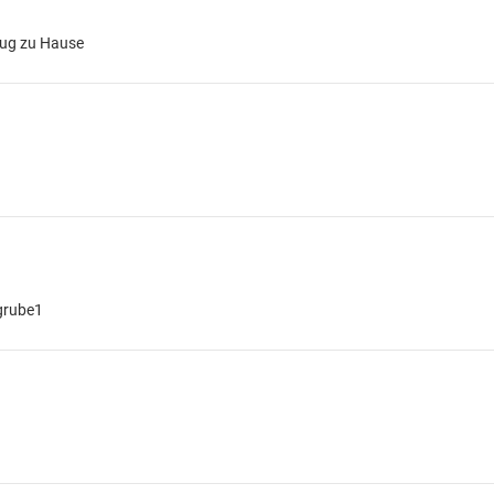
eug zu Hause
sgrube1