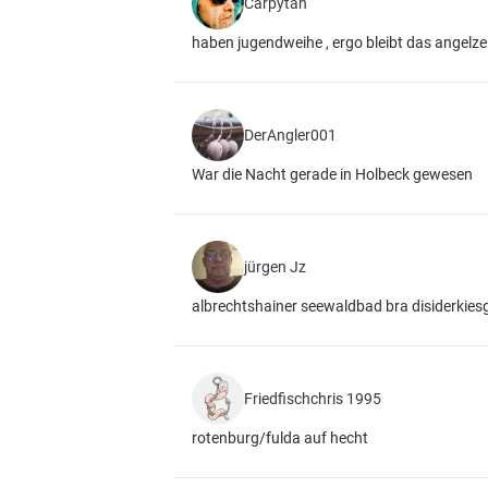
Carpytän
haben jugendweihe , ergo bleibt das angelz
DerAngler001
War die Nacht gerade in Holbeck gewesen
jürgen Jz
albrechtshainer seewaldbad bra disiderkie
Friedfischchris 1995
rotenburg/fulda auf hecht