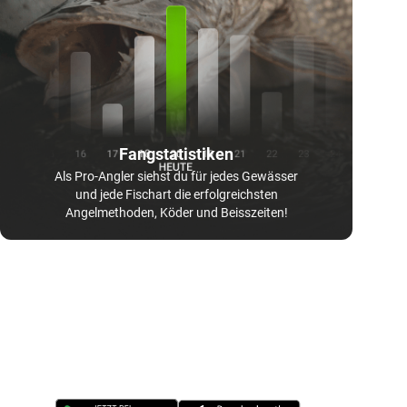
Fangstatistiken
Als Pro-Angler siehst du für jedes Gewässer
und jede Fischart die erfolgreichsten
Angelmethoden, Köder und Beisszeiten!