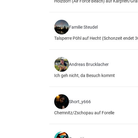
Holzdorf (Air Force Beach) auf Karpfen/Gr
Familie Steudel
Talsperre Pöhl auf Hecht (Schonzeit endet 3
Andreas Brucklacher
Ich geh nicht, da Besuch kommt
Short_y666
Chemnitz/Zschopau auf Forelle