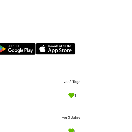
vor 3 Tage
1
vor 3 Jahre
0