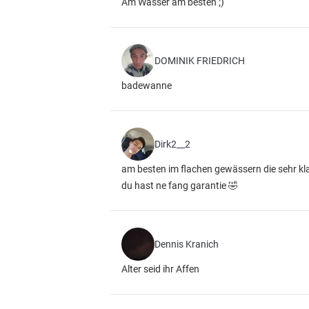
Am Wasser am besten ;)
DOMINIK FRIEDRICH
badewanne
Dirk2__2
am besten im flachen gewässern die sehr kla
du hast ne fang garantie 🤣
Dennis Kranich
Alter seid ihr Affen