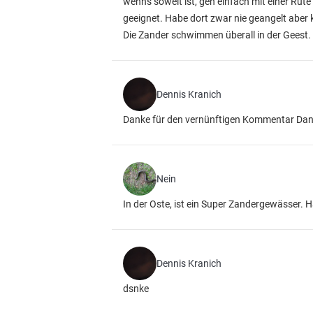
wenn's soweit ist, geh einfach mit einer Rut
geeignet. Habe dort zwar nie geangelt aber
Die Zander schwimmen überall in der Geest. 
Dennis Kranich
Danke für den vernünftigen Kommentar Dan
Nein
In der Oste, ist ein Super Zandergewässer. H
Dennis Kranich
dsnke