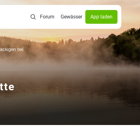
Forum
Gewässer
App laden
ckigen teil
tte