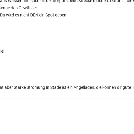
e an's Wasser und such dir deine Spots beim Strecke machen. Dafür ist die
 kenne das Gewässer.
Da wird es nicht DEN ein Spot geben.
iel
at aber Starke Strömung in Stade ist ein Angelladen, die können dir gute 