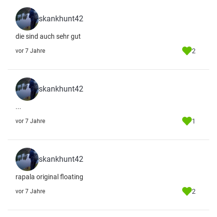
skankhunt42
die sind auch sehr gut
2
vor 7 Jahre
skankhunt42
...
1
vor 7 Jahre
skankhunt42
rapala original floating
2
vor 7 Jahre