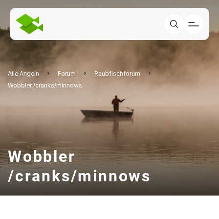
Alle Angeln
Forum
Raubfischforum
Wobbler /cranks/minnows
Wobbler
/cranks/minnows