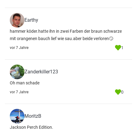
Earthy
hammer köder.hatte ihn in zwei Farben der braun schwarze
mit orangenen bauch lief wie sau.aber beide verloren🙄
1
vor 7 Jahre
Zanderkiller123
Oh man schade
0
vor 7 Jahre
MoritzB
Jackson Perch Edition.