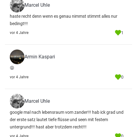
Marcel Uhle
haste recht denn wenn es genau nimmst stimmt alles nur
bedingt!!!
1
vor 4 Jahre
Armin Kaspari
😝
0
vor 4 Jahre
Marcel Uhle
google mal nach lebensraum vom zander!!! hab ick grad und
der erste satz lautet tiefe flüsse und seen mit festem
untergrund!!! hast aber trotzdem recht!!!
0
vor 4 Jahre