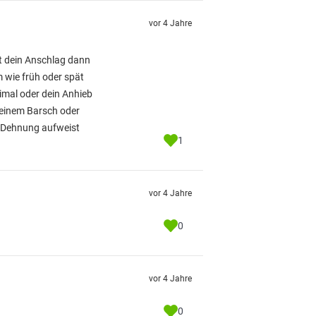
vor 4 Jahre
gt dein Anschlag dann
 wie früh oder spät
timal oder dein Anhieb
i einem Barsch oder
re Dehnung aufweist
1
vor 4 Jahre
0
vor 4 Jahre
0