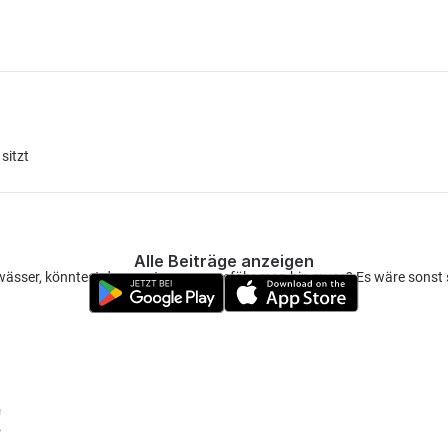
sitzt
Alle Beiträge anzeigen
 gewässer, könntest du verraten wo ungefähr man hin muss? Es wäre sonst
!