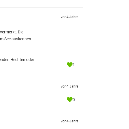
vor 4 Jahre
 vermerkt. Die
 dem See auskennen
genden Hechten oder
1
vor 4 Jahre
0
vor 4 Jahre