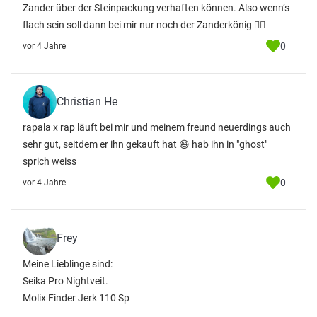
Zander über der Steinpackung verhaften können. Also wenn’s
flach sein soll dann bei mir nur noch der Zanderkönig 👍🏽
0
vor 4 Jahre
Christian He
rapala x rap läuft bei mir und meinem freund neuerdings auch
sehr gut, seitdem er ihn gekauft hat 😄 hab ihn in "ghost"
sprich weiss
0
vor 4 Jahre
Frey
Meine Lieblinge sind:
Seika Pro Nightveit.
Molix Finder Jerk 110 Sp