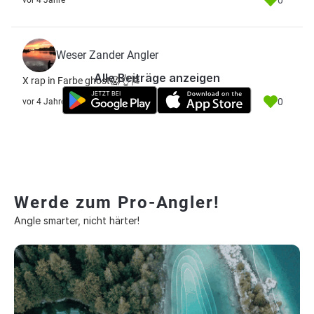
0
vor 4 Jahre
Weser Zander Angler
Alle Beiträge anzeigen
X rap in Farbe ghost😱👌🎏
0
vor 4 Jahre
Werde zum Pro-Angler!
Angle smarter, nicht härter!