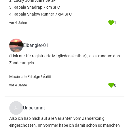
2. Lucky John Anira 89 SP
3. Rapala Shadrap 7 cm SFC
4. Rapala Shalow Runner 7 cM SFC
1
vor 4 Jahre
Elbangler-01
(Link nur für registrierte Mitglieder sichtbar)
, alles rundum das
Zanderangeln.
Maximale Erfolge ! 👍😎
0
vor 4 Jahre
Unbekannt
Also ich hab mich auf alle Varianten vom Zanderkönig
eingeschossen. Im Sommer habe ich damit schon so manchen