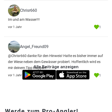
Chrisr660
Im und am Wasser!!!
1
vor 1 Jahr
Angel_Freund09
@Chrisr660 danke für den Hinweis! Hatte es bisher immer auf
der Wiese neben dem Gewässer probiert. Hoffentlich wird es
Alle Beiträge anzeigen
mir deinem Tipp klappen!
1
vor 1 Jahr
Werde zum Pro-Angler!