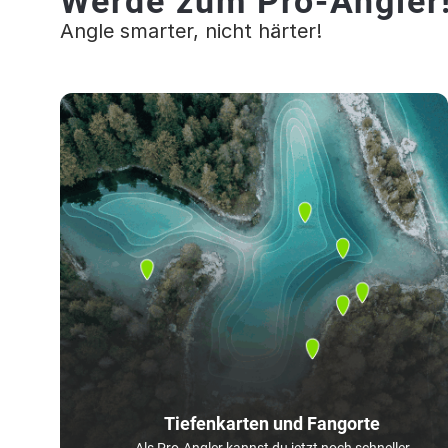
Werde zum Pro-Angler
Angle smarter, nicht härter!
Tiefenkarten und Fangorte
Als Pro-Angler kannst du jetzt noch schneller