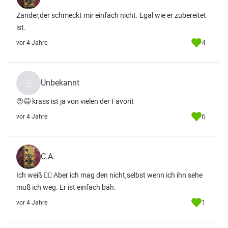
Zander,der schmeckt mir einfach nicht. Egal wie er zubereitet
ist.
4
vor 4 Jahre
Unbekannt
🤨😂 krass ist ja von vielen der Favorit
6
vor 4 Jahre
C.A.
Ich weiß 🤷‍♀️ Aber ich mag den nicht,selbst wenn ich ihn sehe
muß ich weg. Er ist einfach bäh.
1
vor 4 Jahre