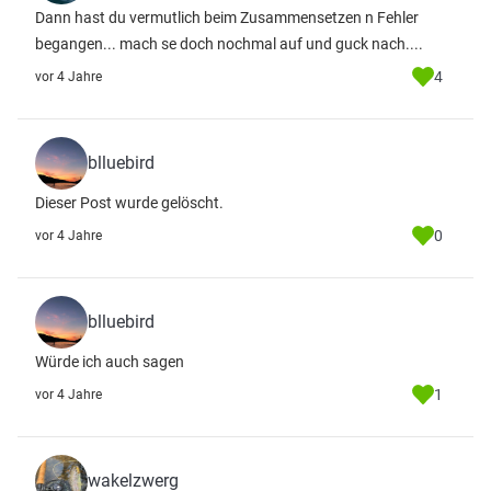
Dann hast du vermutlich beim Zusammensetzen n Fehler
begangen... mach se doch nochmal auf und guck nach....
4
vor 4 Jahre
blluebird
Dieser Post wurde gelöscht.
0
vor 4 Jahre
blluebird
Würde ich auch sagen
1
vor 4 Jahre
wakelzwerg