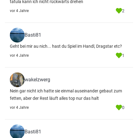
tatula kann ich nicht rückwärts drehen
2
vor 4 Jahre
Basti81
Geht bei mir au nich... hast du Spiel im Handl, Dragstar etc?
1
vor 4 Jahre
wakelzwerg
Nein gar nicht ich hatte sie einmal auseinander gebaut zum
fetten, aber der Rest läuft alles top nur das halt
0
vor 4 Jahre
Basti81