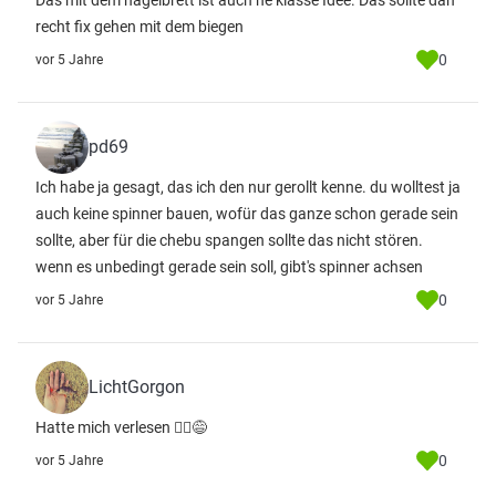
Das mit dem nagelbrett ist auch ne klasse Idee. Das sollte dan
recht fix gehen mit dem biegen
0
vor 5 Jahre
pd69
Ich habe ja gesagt, das ich den nur gerollt kenne. du wolltest ja
auch keine spinner bauen, wofür das ganze schon gerade sein
sollte, aber für die chebu spangen sollte das nicht stören.
wenn es unbedingt gerade sein soll, gibt's spinner achsen
0
vor 5 Jahre
LichtGorgon
Hatte mich verlesen 🤦‍♂️😅
0
vor 5 Jahre