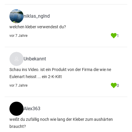
niklas_nglnd
welchen kleber verwendest du?
1
vor 7 Jahre
Unbekannt
Schau ins Video. ist ein Produkt von der Firma die wie ne
Eulenart heisst ... ein 2-K-Kitt
0
vor 7 Jahre
Alex363
weißt du zufällig noch wie lang der Kleber zum aushärten
braucht?