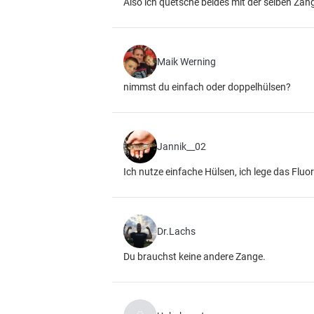
Also ich quetsche beides mit der selben Zang
Maik Werning
nimmst du einfach oder doppelhülsen?
Jannik__02
Ich nutze einfache Hülsen, ich lege das Fluo
Dr.Lachs
Du brauchst keine andere Zange.