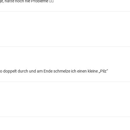
e, hatte noch nie Probleme 👍🏻
ro doppelt durch und am Ende schmelze ich einen kleine „Pilz“