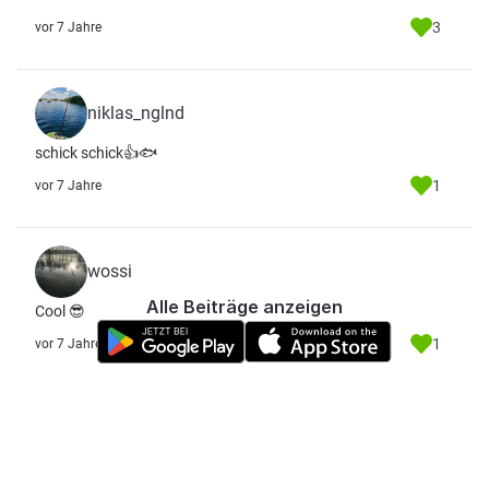
3
vor 7 Jahre
niklas_nglnd
schick schick👍🐟
1
vor 7 Jahre
wossi
Alle Beiträge anzeigen
Cool 😎
1
vor 7 Jahre