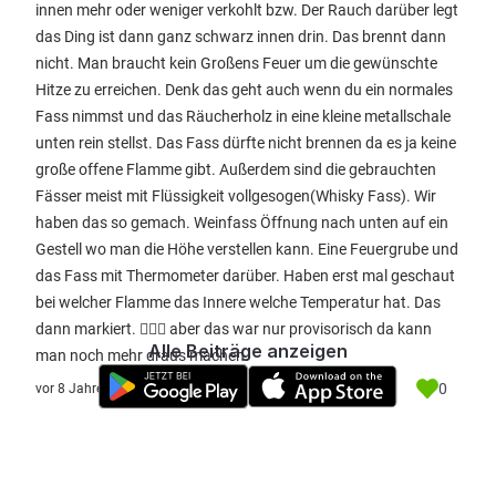
innen mehr oder weniger verkohlt bzw. Der Rauch darüber legt
das Ding ist dann ganz schwarz innen drin. Das brennt dann
nicht. Man braucht kein Großens Feuer um die gewünschte
Hitze zu erreichen. Denk das geht auch wenn du ein normales
Fass nimmst und das Räucherholz in eine kleine metallschale
unten rein stellst. Das Fass dürfte nicht brennen da es ja keine
große offene Flamme gibt. Außerdem sind die gebrauchten
Fässer meist mit Flüssigkeit vollgesogen(Whisky Fass). Wir
haben das so gemach. Weinfass Öffnung nach unten auf ein
Gestell wo man die Höhe verstellen kann. Eine Feuergrube und
das Fass mit Thermometer darüber. Haben erst mal geschaut
bei welcher Flamme das Innere welche Temperatur hat. Das
dann markiert. 🤷🏾‍♂️ aber das war nur provisorisch da kann
Alle Beiträge anzeigen
man noch mehr draus machen.
0
vor 8 Jahre