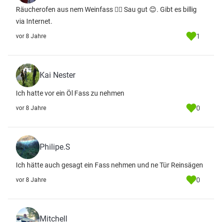
Räucherofen aus nem Weinfass 👍🏻 Sau gut 😊. Gibt es billig
via Internet.
1
vor 8 Jahre
Kai Nester
Ich hatte vor ein Öl Fass zu nehmen
0
vor 8 Jahre
Philipe.S
Ich hätte auch gesagt ein Fass nehmen und ne Tür Reinsägen
0
vor 8 Jahre
Mitchell