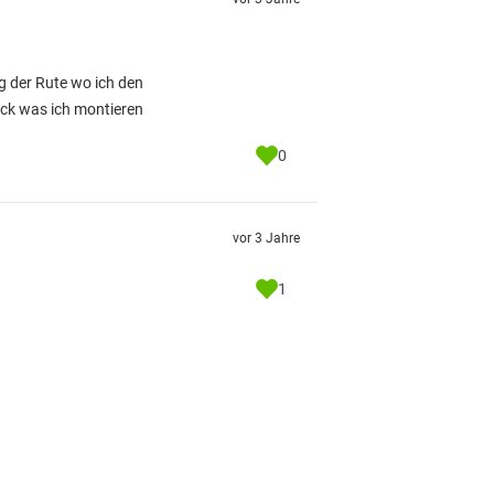
ng der Rute wo ich den
ück was ich montieren
0
vor 3 Jahre
1