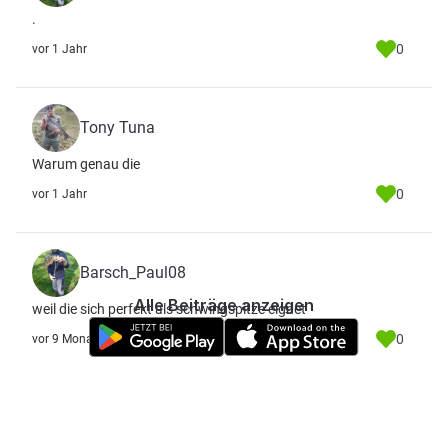
.
0
vor 1 Jahr
Tony Tuna
Warum genau die
0
vor 1 Jahr
Barsch_Paul08
Alle Beiträge anzeigen
weil die sich perfekt als schwingspitze eignet
0
vor 9 Monate