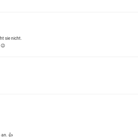
t sie nicht.
 😉
 an. 👍