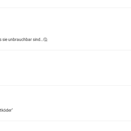
das sie unbrauchbar sind…🤔
tköder''