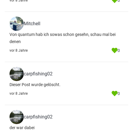
0
vor 8 Jahre
Mitchell
Von quantum hab ich sowas schon gesehn, schau mal bei
denen
0
vor 8 Jahre
carpfishing02
Dieser Post wurde gelöscht.
0
vor 8 Jahre
carpfishing02
der war dabei