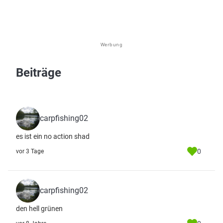
Werbung
Beiträge
carpfishing02
es ist ein no action shad
0
vor 3 Tage
carpfishing02
den hell grünen