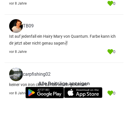
0
vor 8 Jahre
TB09
Ist auf jedenfall ein Hairy Mary von Quantum. Farbe kann ich
dir jetzt aber nicht genau sagen✌
0
vor 8 Jahre
carpfishing02
Alle Beiträge anzeigen
keiner von iron claw da hab ich ein gefunden
0
vor 8 Jahre