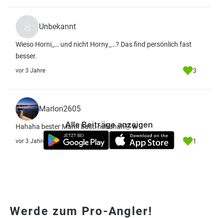
Unbekannt
Wieso Horni_… und nicht Horny_…? Das find persönlich fast
besser.
3
vor 3 Jahre
Marlon2605
Alle Beiträge anzeigen
Hahaha bester Mann basti hahahah🤣🔥
1
vor 3 Jahre
Werde zum Pro-Angler!