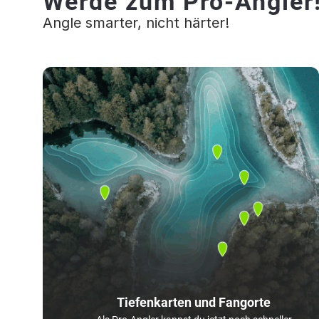
Werde zum Pro-Angler
Angle smarter, nicht härter!
Tiefenkarten und Fangorte