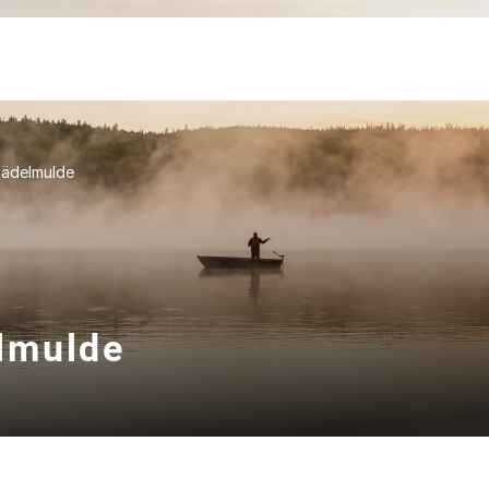
hädelmulde
lmulde