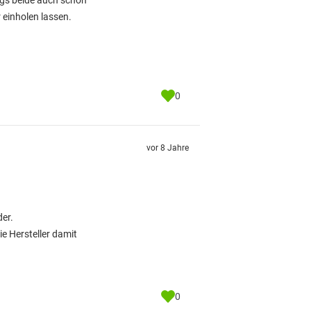
ngs beide auch schon
r einholen lassen.
0
vor 8 Jahre
er.
ie Hersteller damit
0