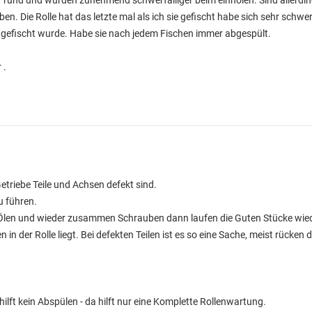
hr rund und wurden zunehmend schwerfälliger beim einholen. Sind allerdi
en. Die Rolle hat das letzte mal als ich sie gefischt habe sich sehr schwe
 gefischt wurde. Habe sie nach jedem Fischen immer abgespült.
 .
Getriebe Teile und Achsen defekt sind.
u führen.
d Ölen und wieder zusammen Schrauben dann laufen die Guten Stücke wied
n der Rolle liegt. Bei defekten Teilen ist es so eine Sache, meist rücken d
hilft kein Abspülen - da hilft nur eine Komplette Rollenwartung.