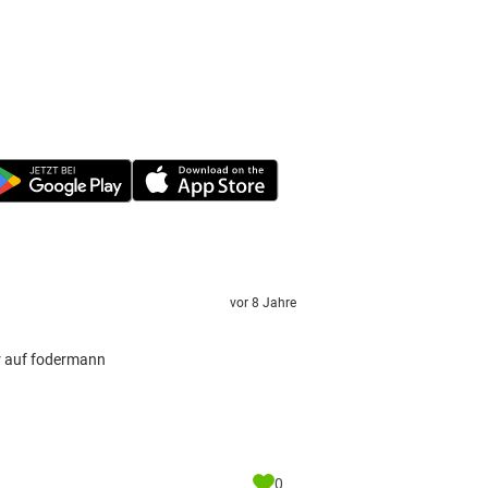
vor 8 Jahre
r auf fodermann
0