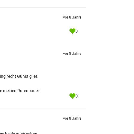
vor 8 Jahre
0
vor 8 Jahre
ung recht Günstig, es
rde meinen Rutenbauer
0
vor 8 Jahre