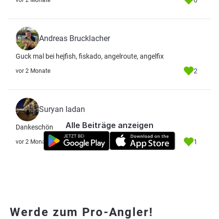
0
vor 2 Monate
Andreas Brucklacher
Guck mal bei hejfish, fiskado, angelroute, angelfix
2
vor 2 Monate
Suryan Iadan
Alle Beiträge anzeigen
Dankeschön
1
vor 2 Monate
Werde zum Pro-Angler!