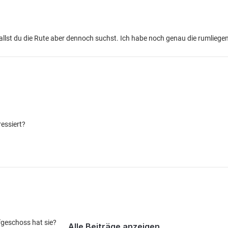
 Fallst du die Rute aber dennoch suchst. Ich habe noch genau die rumliegen
ressiert?
fgeschoss hat sie?
Alle Beiträge anzeigen