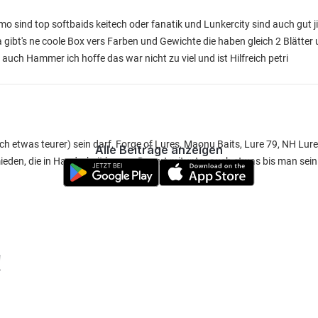
almo sind top softbaids keitech oder fanatik und Lunkercity sind auch gut j
 gibt's ne coole Box vers Farben und Gewichte die haben gleich 2 Blätte
 auch Hammer ich hoffe das war nicht zu viel und ist Hilfreich petri
ch etwas teurer) sein darf, Forge of Lures, Maonu Baits, Lure 79, NH Lure
Alle Beiträge anzeigen
eden, die in Handarbeit bauen. Dauert mitunter auch etwas bis man sein 
!