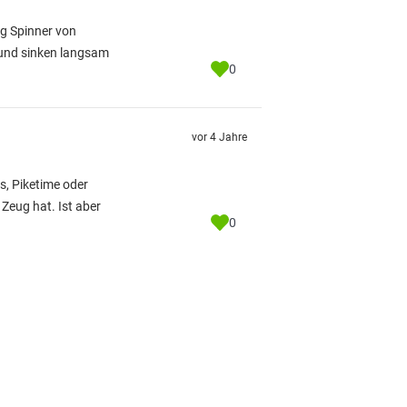
ig Spinner von
r und sinken langsam
0
vor 4 Jahre
s, Piketime oder
Zeug hat. Ist aber
0