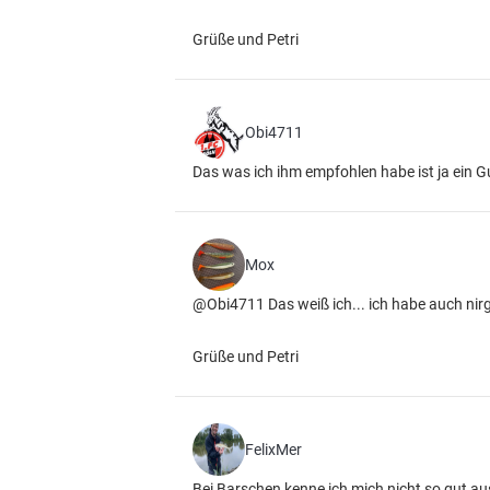
Grüße und Petri
Obi4711
Das was ich ihm empfohlen habe ist ja ein G
Mox
@Obi4711 Das weiß ich... ich habe auch ni
Grüße und Petri
FelixMer
Bei Barschen kenne ich mich nicht so gut au