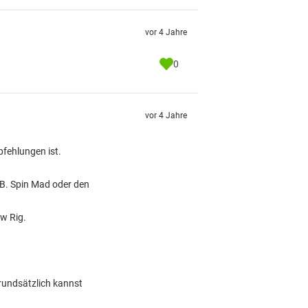
vor 4 Jahre
0
vor 4 Jahre
fehlungen ist.
.B. Spin Mad oder den
w Rig.
rundsätzlich kannst