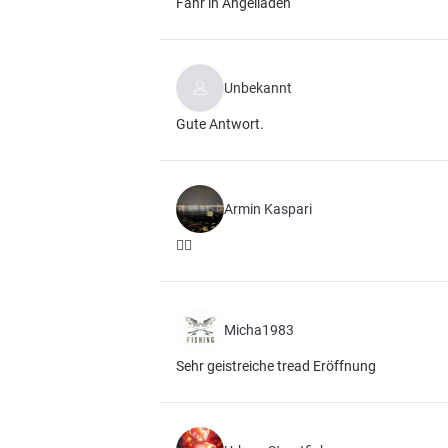
Fahr in Angelladen
Unbekannt
Gute Antwort.
Armin Kaspari
🤦‍♂️
Micha1983
Sehr geistreiche tread Eröffnung