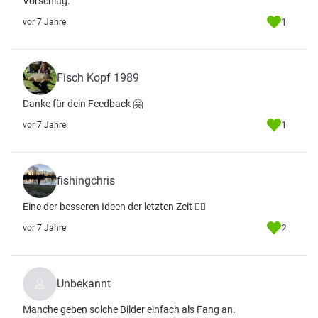
Vorschlag.
1
vor 7 Jahre
Fisch Kopf 1989
Danke für dein Feedback 🤗
1
vor 7 Jahre
fishingchris
Eine der besseren Ideen der letzten Zeit 👌🏻
2
vor 7 Jahre
Unbekannt
Manche geben solche Bilder einfach als Fang an.