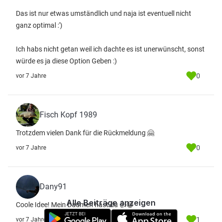
Das ist nur etwas umständlich und naja ist eventuell nicht
ganz optimal :')
Ich habs nicht getan weil ich dachte es ist unerwünscht, sonst
würde es ja diese Option Geben :)
0
vor 7 Jahre
Fisch Kopf 1989
Trotzdem vielen Dank für die Rückmeldung 🤗
0
vor 7 Jahre
Dany91
Alle Beiträge anzeigen
Coole Idee! Mein Daumen hast du 👍😁
1
vor 7 Jahre