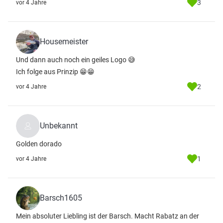
3
vor 4 Jahre
Housemeister
Und dann auch noch ein geiles Logo 😅
Ich folge aus Prinzip 😁😁
2
vor 4 Jahre
Unbekannt
Golden dorado
1
vor 4 Jahre
Barsch1605
Mein absoluter Liebling ist der Barsch. Macht Rabatz an der