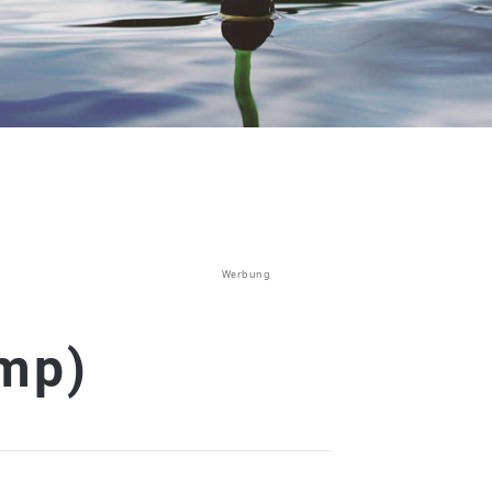
Werbung
amp)