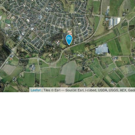
Leaflet
| Tiles © Esri — Source: Esri, i-cubed, USDA, USGS, AEX, Ge