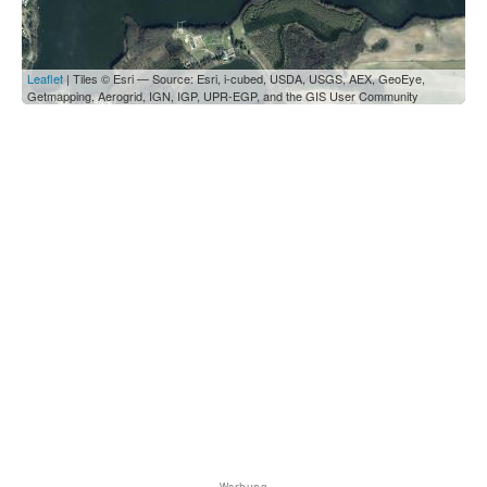
Leaflet
| Tiles © Esri — Source: Esri, i-cubed, USDA, USGS, AEX, GeoEye,
Getmapping, Aerogrid, IGN, IGP, UPR-EGP, and the GIS User Community
Werbung