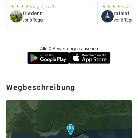
Aug 7, 2026
Oct 31,
frieder r
rafalaf
vor 8 Tagen
vor 8 Tagen
Alle 0 Bewertungen ansehen
Wegbeschreibung