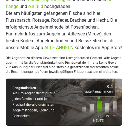
Fänge
und
ein Bild
hochgeladen.
Die am häufigsten gefangenen Fische sind hier
Flussbarsch, Rotauge, Rotfeder, Brachse und Hecht. Die
erfolgreichste Angelmethode ist Posenfischen.
Für mehr Infos zum Angeln an Adlersee (Mirow), den
besten Ködern, Angelmethoden und Beisszeiten hol dir
unsere Mobile App
ALLE ANGELN
kostenlos im App Store!
Die Angaben zu diesem Gewässer sind User generated Content. Alle Angeln
übernimmt für die Vollständigkeit und Richtigkeit der Inhalte keine Gewähr.
Zur Ausübung der Fischerei sind stets die gesetzlichen Vorschriften sowie
die Bestimmungen auf dem jeweils gültigen Erlaubnisschein einzuhalten.
Fangstatistiken
Als Pro-Angler siehst du für
jedes Gewässer und jede
Fischart die erfolgreichsten
Angelmethoden, Köder und
Beisszeiten!