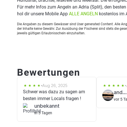
Hundshai, Brachse, Makrele und Meeraal. Die erfolgrei
Für mehr Infos zum Angeln an Adria (Split), den beste
hol dir unsere Mobile App
ALLE ANGELN
kostenlos im 
Die Angaben zu diesem Gewässer sind User generated Content. Alle Ange
der Inhalte keine Gewähr. Zur Ausübung der Fischerei sind stets die ge
jeweils gültigen Erlaubnisschein einzuhalten.
Bewertungen
Aug 26, 2025
Schwer was dazu zu sagen am
and....
besten immer Locals fragen !
vor 5 T
unbekannt
in 5 Tagen