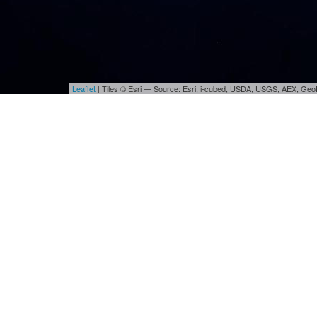
Leaflet
| Tiles © Esri — Source: Esri, i-cubed, USDA, USGS, AEX, Ge