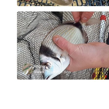
Angler JB
Dorade
15 cm
vor 4 Jahre