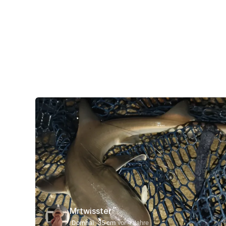
Mrtwisster
Dornhai
35 cm
vor 4 Jahre