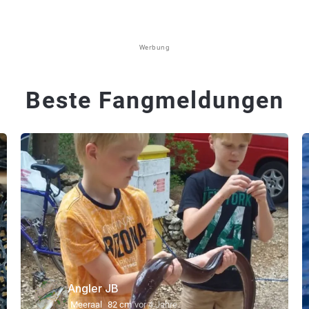
Werbung
Beste Fangmeldungen
Angler JB
Meeraal
82 cm
vor 4 Jahre