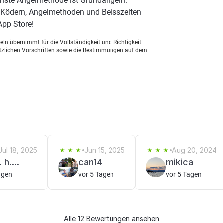
chste Angelmethode ist Grundangeln.
n Ködern, Angelmethoden und Beisszeiten
App Store!
ln übernimmt für die Vollständigkeit und Richtigkeit
setzlichen Vorschriften sowie die Bestimmungen auf dem
Jul 18, 2025
Jun 15, 2025
Aug 20, 2024
 h....
can14
mikica
agen
vor 5 Tagen
vor 5 Tagen
Alle 12 Bewertungen ansehen