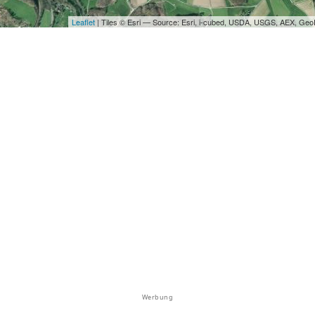
Leaflet
| Tiles © Esri — Source: Esri, i-cubed, USDA, USGS, AEX, Ge
Werbung