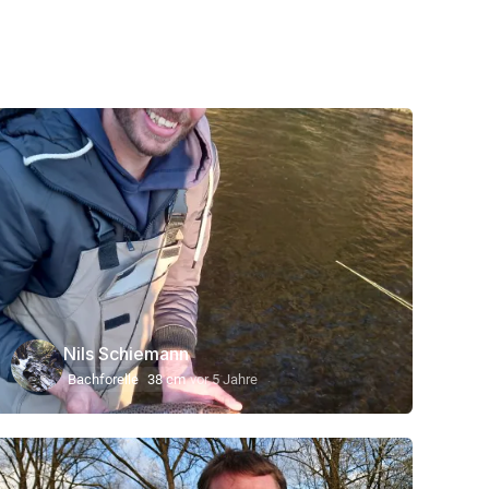
Nils Schiemann
Bachforelle
38 cm
vor 5 Jahre