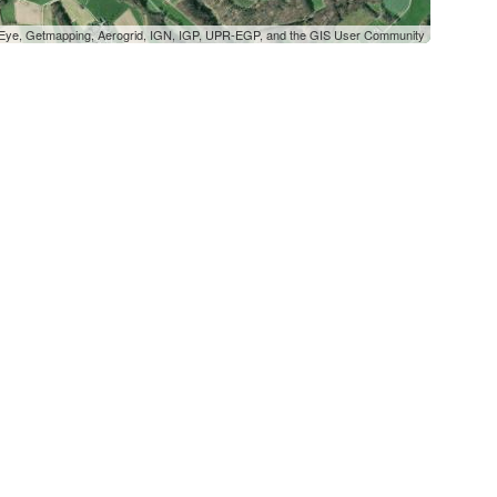
oEye, Getmapping, Aerogrid, IGN, IGP, UPR-EGP, and the GIS User Community