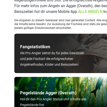
Regenbogenforelle und Stör. Die erfolgreichste Angelm
Für mehr Infos zum Angeln an Agger (Overath), den b
Beisszeiten hol dir unsere Mobile App
ALLE ANGELN
ko
Die Angaben zu diesem Gewässer sind User generated Content. Alle Ange
der Inhalte keine Gewähr. Zur Ausübung der Fischerei sind stets die ge
jeweils gültigen Erlaubnisschein einzuhalten.
Fangstatistiken
Als Pro-Angler siehst du für jedes Gewässer
und jede Fischart die erfolgreichsten
Angelmethoden, Köder und Beisszeiten!
Pegelstände Agger (Overath)
Hol dir den Pro Angler Status und schalte alle
Pegelstände frei