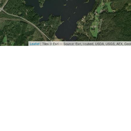
Leaflet
| Tiles © Esri — Source: Esri, i-cubed, USDA, USGS, AEX, Ge