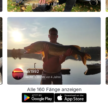
Hecht
128 cm
vor 1 Jahr
Hilli1992
Hecht
120 cm
vor 4 Jahre
Alle 160 Fänge anzeigen