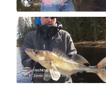
Hecht
90 cm
vor 7 Jahre
Fischkop74
Zander
65 cm
vor 9 Jahre