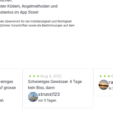
ischen.
esten Ködern, Angelmethoden und
stenlos im App Store!
ln übernimmt für die Vollständigkeit und Richtigkeit
setzlichen Vorschriften sowie die Bestimmungen auf dem
Aug 4, 2022
 einiges
Schwieriges Gewässer. 4 Tage
r
uf grosse
kein Biss, dann
in
strunzi123
en
vor 5 Tagen