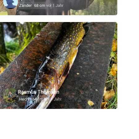
Zander
68 cm
vor 1 Jahr
Rasmus Thomsen
Hecht
64 cm
vor 1 Jahr