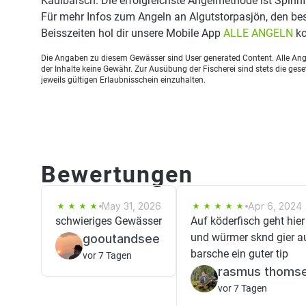
Kaulbarsch. Die erfolgreichste Angelmethode ist Spinnf
Für mehr Infos zum Angeln an Algutstorpasjön, den b
Beisszeiten hol dir unsere Mobile App
ALLE ANGELN
ko
Die Angaben zu diesem Gewässer sind User generated Content. Alle Ange
der Inhalte keine Gewähr. Zur Ausübung der Fischerei sind stets die ge
jeweils gültigen Erlaubnisschein einzuhalten.
Bewertungen
May 31, 2026
Apr 6, 2024
schwieriges Gewässer
Auf köderfisch geht hier
und würmer sknd gier a
gooutandsee
barsche ein guter tip
vor 7 Tagen
rasmus thoms
vor 7 Tagen