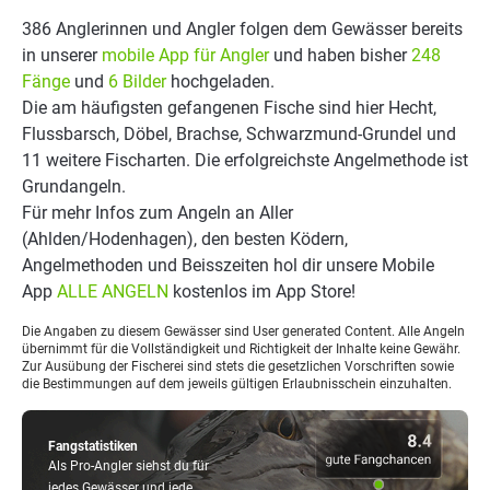
386 Anglerinnen und Angler folgen dem Gewässer bereits
in unserer
mobile App für Angler
und haben bisher
248
Fänge
und
6 Bilder
hochgeladen.
Die am häufigsten gefangenen Fische sind hier Hecht,
Flussbarsch, Döbel, Brachse, Schwarzmund-Grundel und
11 weitere Fischarten. Die erfolgreichste Angelmethode ist
Grundangeln.
Für mehr Infos zum Angeln an Aller
(Ahlden/Hodenhagen), den besten Ködern,
Angelmethoden und Beisszeiten hol dir unsere Mobile
App
ALLE ANGELN
kostenlos im App Store!
Die Angaben zu diesem Gewässer sind User generated Content. Alle Angeln
übernimmt für die Vollständigkeit und Richtigkeit der Inhalte keine Gewähr.
Zur Ausübung der Fischerei sind stets die gesetzlichen Vorschriften sowie
die Bestimmungen auf dem jeweils gültigen Erlaubnisschein einzuhalten.
Fangstatistiken
Als Pro-Angler siehst du für
jedes Gewässer und jede