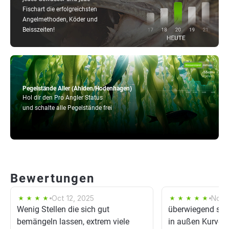
Fischart die erfolgreichsten
Angelmethoden, Köder und
Beisszeiten!
Pegelstände Aller (Ahlden/Hodenhagen)
Hol dir den Pro Angler Status
und schalte alle Pegelstände frei
Bewertungen
Oct 12, 2025
Nov 1
Wenig Stellen die sich gut
überwiegend sehr 
bemängeln lassen, extrem viele
in außen Kurven