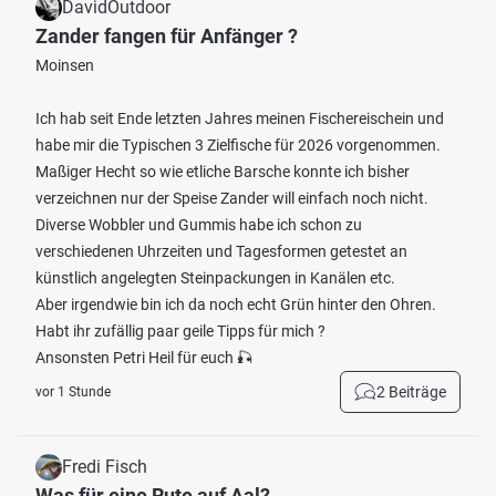
DavidOutdoor
Zander fangen für Anfänger ?
Moinsen
Ich hab seit Ende letzten Jahres meinen Fischereischein und
habe mir die Typischen 3 Zielfische für 2026 vorgenommen.
Maßiger Hecht so wie etliche Barsche konnte ich bisher
verzeichnen nur der Speise Zander will einfach noch nicht.
Diverse Wobbler und Gummis habe ich schon zu
verschiedenen Uhrzeiten und Tagesformen getestet an
künstlich angelegten Steinpackungen in Kanälen etc.
Aber irgendwie bin ich da noch echt Grün hinter den Ohren.
Habt ihr zufällig paar geile Tipps für mich ?
Ansonsten Petri Heil für euch 🎣
2 Beiträge
vor 1 Stunde
Fredi Fisch
Was für eine Rute auf Aal?