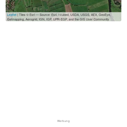
Leaflet
| Tiles © Esri — Source: Esri, i-cubed, USDA, USGS, AEX, GeoEye,
Getmapping, Aerogrid, IGN, IGP, UPR-EGP, and the GIS User Community
Werbung