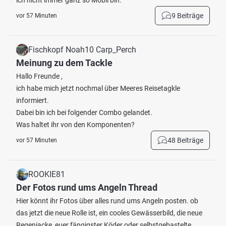
ich nicht immer ganz so Mobil bin.
9 Beiträge
vor 57 Minuten
Fischkopf Noah10 Carp_Perch
Meinung zu dem Tackle
Hallo Freunde ,
ich habe mich jetzt nochmal über Meeres Reisetagkle
informiert.
Dabei bin ich bei folgender Combo gelandet.
Was haltet ihr von den Komponenten?
48 Beiträge
vor 57 Minuten
ROOKIE81
Der Fotos rund ums Angeln Thread
Hier könnt ihr Fotos über alles rund ums Angeln posten. ob
das jetzt die neue Rolle ist, ein cooles Gewässerbild, die neue
Regenjacke, euer fängigster Köder oder selbstgebastelte