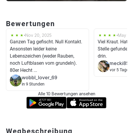
Bewertungen
Nov 20, 2025
May 20
Ganzen Tag gefischt. Null Kontakt.
Viel Kraut. Hat 
Ansonsten leider keine
Stelle gefunden, 
Lebenszeichen (weder Rauben,
drin.
noch Luftblasen vom grundeln).
mecki85
80er Hecht ...
vor 5 Tagen
wobbl_lover_69
in 9 Stunden
Alle 10 Bewertungen ansehen
Wegbeschreibung