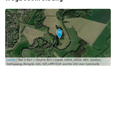
Leaflet
| Tiles © Esri — Source: Esri, i-cubed, USDA, USGS, AEX, GeoEye,
Getmapping, Aerogrid, IGN, IGP, UPR-EGP, and the GIS User Community