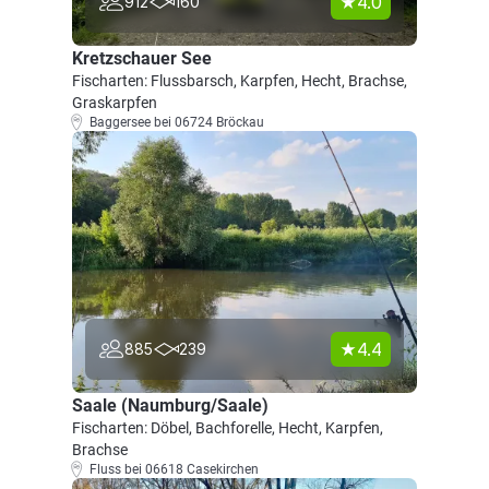
4.0
912
160
Kretzschauer See
Fischarten: Flussbarsch, Karpfen, Hecht, Brachse,
Graskarpfen
Baggersee bei 06724 Bröckau
4.4
885
239
Saale (Naumburg/Saale)
Fischarten: Döbel, Bachforelle, Hecht, Karpfen,
Brachse
Fluss bei 06618 Casekirchen