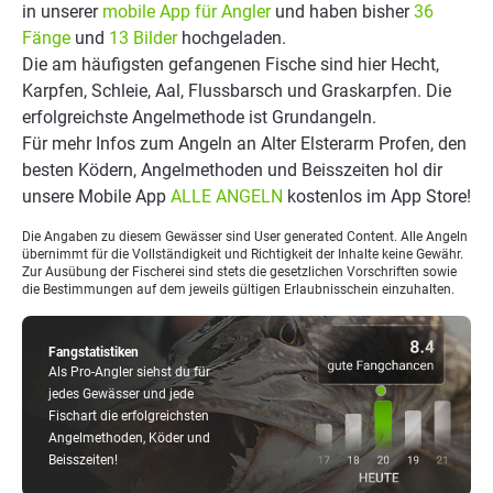
in unserer
mobile App für Angler
und haben bisher
36
Fänge
und
13 Bilder
hochgeladen.
Die am häufigsten gefangenen Fische sind hier Hecht,
Karpfen, Schleie, Aal, Flussbarsch und Graskarpfen. Die
erfolgreichste Angelmethode ist Grundangeln.
Für mehr Infos zum Angeln an Alter Elsterarm Profen, den
besten Ködern, Angelmethoden und Beisszeiten hol dir
unsere Mobile App
ALLE ANGELN
kostenlos im App Store!
Die Angaben zu diesem Gewässer sind User generated Content. Alle Angeln
übernimmt für die Vollständigkeit und Richtigkeit der Inhalte keine Gewähr.
Zur Ausübung der Fischerei sind stets die gesetzlichen Vorschriften sowie
die Bestimmungen auf dem jeweils gültigen Erlaubnisschein einzuhalten.
Fangstatistiken
Als Pro-Angler siehst du für
jedes Gewässer und jede
Fischart die erfolgreichsten
Angelmethoden, Köder und
Beisszeiten!